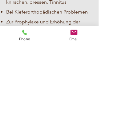
knirschen, pressen, Tinnitus
Bei Kieferorthopädischen Problemen
Zur Prophylaxe und Erhöhung der
Lebensqualität in jedem Alter
Phone
Email
In der Craniosacral Therapie werden
keine Diagnosen gestellt. Die Therapie
ersetzt keine notwendige ärztliche
oder psychologische Behandlung. Die
KomplementärTherapie ist eine
Ergänzung zu medizinischen
Interventionen und je nach Zustand
braucht es eine Rücksprache mit
anderen Fachpersonen.
Kontakt